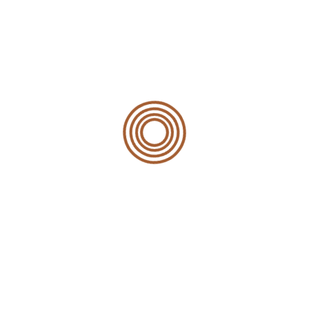
Zuverlässige Zulieferer helfen uns Ihnen beste Quali
Partnerschaften ergeben sich zusätzlich Preisvorteile
Unsere Partner:
Köster Aluminium
German Windows
Unser Ansatz
Im Vordergrund steht für uns stets Zuverlässigk