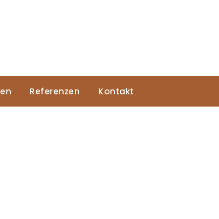
Locher Straße 4
90547 Stein
gen
Referenzen
Kontakt
Über uns