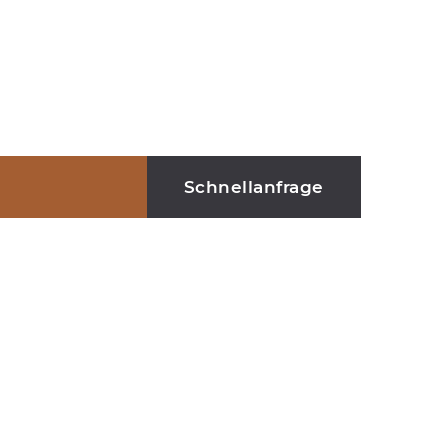
0911 25 23 678
Mo - Fr 7.00 - 17.00
Schnellanfrage